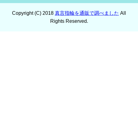
Copyright (C) 2018
真言指輪を通販で調べました
All
Rights Reserved.