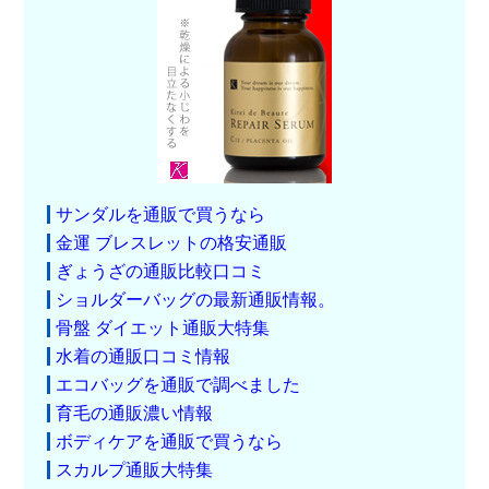
サンダルを通販で買うなら
金運 ブレスレットの格安通販
ぎょうざの通販比較口コミ
ショルダーバッグの最新通販情報。
骨盤 ダイエット通販大特集
水着の通販口コミ情報
エコバッグを通販で調べました
育毛の通販濃い情報
ボディケアを通販で買うなら
スカルプ通販大特集