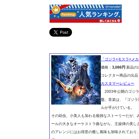
「ゴジラ×モスラ×メカ
価格：
3,086円
新品の
コレクター商品の出品
カスタマーレビュー
2003年公開のゴジラ
盤。音楽は、『ゴジラ
ルが手がけている。 
その幼虫、小美人も加わる複雑なストーリーだが、
ールの大きなオーケストラ曲ながら、主旋律の美し
のアレンジにはお得意の癒し風味も加味されており