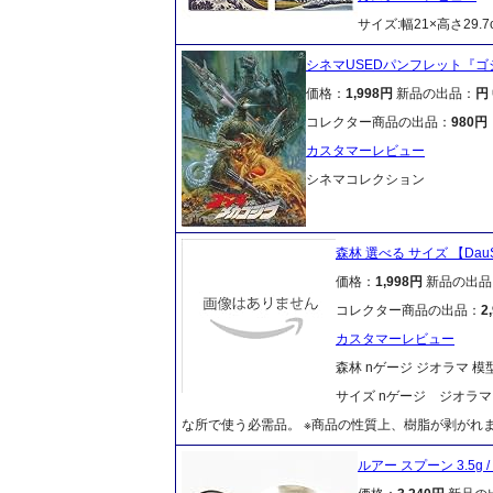
サイズ:幅21×高さ29.7
シネマUSEDパンフレット『
価格：
1,998円
新品の出品：
円
コレクター商品の出品：
980円
カスタマーレビュー
シネマコレクション
森林 選べる サイズ 【DauS
価格：
1,998円
新品の出品
コレクター商品の出品：
2
カスタマーレビュー
森林 nゲージ ジオラマ 模型
サイズ nゲージ ジオラマ
な所で使う必需品。 ※商品の性質上、樹脂が剥がれ
ルアー スプーン 3.5g