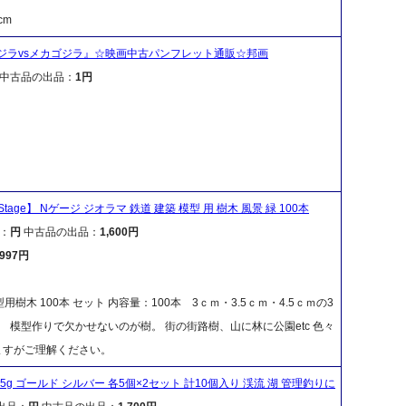
cm
ゴジラvsメカゴジラ』☆映画中古パンフレット通販☆邦画
中古品の出品：
1円
tage】 Nゲージ ジオラマ 鉄道 建築 模型 用 樹木 風景 緑 100本
：
円
中古品の出品：
1,600円
,997円
用樹木 100本 セット 内容量：100本 3ｃｍ・3.5ｃｍ・4.5ｃｍの3
 模型作りで欠かせないのが樹。 街の街路樹、山に林に公園etc 色々
ますがご理解ください。
 / 5g ゴールド シルバー 各5個×2セット 計10個入り 渓流 湖 管理釣りに