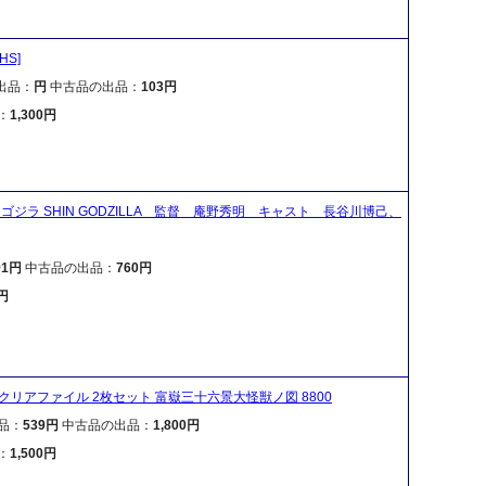
HS]
出品：
円
中古品の出品：
103円
：
1,300円
ジラ SHIN GODZILLA 監督 庵野秀明 キャスト 長谷川博己、
91円
中古品の出品：
760円
0円
A4 クリアファイル 2枚セット 富嶽三十六景大怪獣ノ図 8800
品：
539円
中古品の出品：
1,800円
：
1,500円