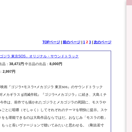
TOPページ
|
前のページ
|
1
2
3
|
次のページ
ゴジラ 東京SOS」オリジナル・サウンドトラック
出品：
38,471円
中古品の出品：
8,000円
：
2,997円
映画『ゴジラ×モスラ×メカゴジラ 東京sos』のサウンドトラック
対メカギラス g消滅作戦』『ゴジラ×メカゴジラ』に続き、大島ミチ
今作は、前作でも描かれたゴジラとメカゴジラの死闘に、モスラや
みごとに咀嚼（そしゃく）してそれぞれのテーマを明快に提示。スケ
さをも堪能できるのは大島作品ならではだ。おなじみ「モスラの歌」
、もっと長いヴァージョンで聴いてみたいと思わせる。（剛吉若寸