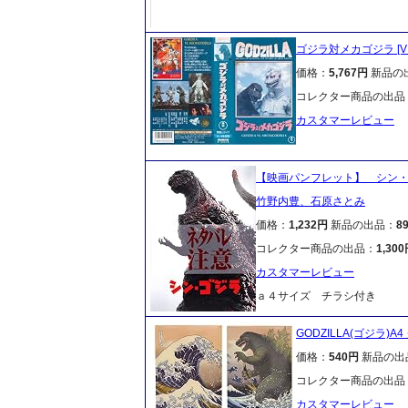
ゴジラ対メカゴジラ [V
価格：
5,767円
新品の
コレクター商品の出品
カスタマーレビュー
【映画パンフレット】 シン・ゴ
竹野内豊、石原さとみ
価格：
1,232円
新品の出品：
8
コレクター商品の出品：
1,30
カスタマーレビュー
ａ４サイズ チラシ付き
GODZILLA(ゴジラ)
価格：
540円
新品の出
コレクター商品の出品
カスタマーレビュー