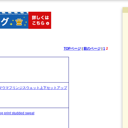
TOPページ
|
前のページ
|
1
2
etup ゼブラシマウマフリンジスウェット上下セットアップ
t studded sweat