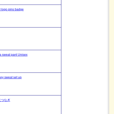
o pins badge
t pant Unisex
sweat set up
丈つなぎ