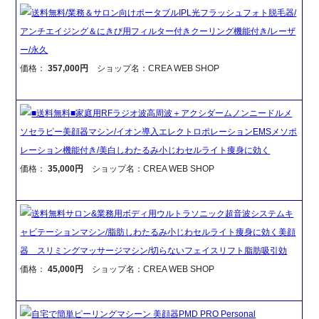
送料無料/業務＆サロン向けポータブルIPL光フラッシュフォト脱毛器/
アンチエイジング＆にきび用フィルター付きクーリング機能付き/レーザ
ー/永久
価格：
357,000円
ショップ名：CREA WEB SHOP
■送料無料■家庭用RFラジオ波高周波＋アクシダームノンニードルメ
ソセラピー美顔器マシン/イオン導入エレクトロポレーションEMSメソポ
レーション機能付き/美白しわたるみ小じわセルライト痩身に効く
価格：
35,000円
ショップ名：CREA WEB SHOP
送料無料サロン&業務用ボディ用ウルトラソニック超音波システムキ
ャビテーションマシン/脂肪しわたるみ小じわセルライト痩身に効く美顔
器 スリミングマッサージマシン/切らないフェイスリフト脂肪吸引効
価格：
45,000円
ショップ名：CREA WEB SHOP
自宅で簡単ピーリングマシーン 美顔器PMD PRO Personal