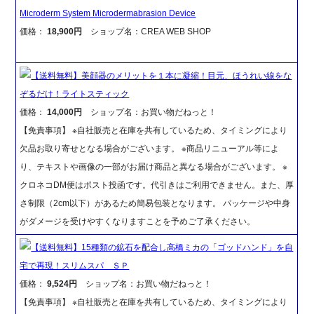
Microderm System Microdermabrasion Device
価格：
18,900円
ショップ名：CREA WEB SHOP
【送料無料】美顔器のメリットを１本に凝縮！目元、ほうれい線をな
ぞるだけ！ライトスティック
価格：
14,000円
ショップ名：お買い物だねっと！
【免責事項】 ※自社販売と在庫を共有しているため、タイミングにより
欠品お取り寄せとなる場合がございます。 ※商品リニューアル等によ
り、テキストや画像の一部がお届け商品と異なる場合がございます。 ※
クロネコDM便はポスト投函です。代引きはご利用できません。また、厚
さ制限（2cm以下）があるため簡易包装となります。 パッケージや中身
がダメージを受けやすくなりますことを予めご了承ください。
【送料無料】15種類の鉱石を配合し高橋ミカの「ゴッドハンド」を自
宅で再現！スリムスパ ＳＰ
価格：
9,524円
ショップ名：お買い物だねっと！
【免責事項】 ※自社販売と在庫を共有しているため、タイミングにより