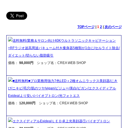
TOPページ
|
1
2
|
次のページ
送料無料/業務＆サロン向け40Kウルトラソニックキャビテーション
+RFラジオ波高周波バキューム付き痩身器5種類が1台に/セルライト除去/
ダイエット/切らない脂肪吸引
価格：
98,000円
ショップ名：CREA WEB SHOP
■送料無料■プロ業務用強力7色LED＋2種オムニラックス美顔器/にき
び/ニキビ/毛穴/肌のツヤ/vigan/ビジュー/美白/ビガン/エクスイディアル
Exidealより安い/バイオプトロン/光フォトエス
価格：
120,000円
ショップ名：CREA WEB SHOP
エクスイディアルExidealＬＥＤ卓上光美顔器①バイオプトロン