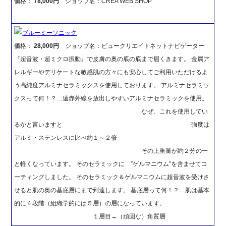
価格：
78,000円
ショップ名：CREA WEB SHOP
ブルーミーソニック
価格：
28,000円
ショップ名：ビュークリエイトネットナビゲーター
『超音波・超ミクロ振動』で皮膚の奥の底の底まで届くきます。 金属ア
レルギーやデリケートな敏感肌の方々にも安心してご利用いただけるよ
う高純度アルミナセラミックスを使用しております。 アルミナセラミッ
クスって何！？…遠赤外線を放出しやすいアルミナセラミックを使用。
なぜ、これを使用してい
るかと言いますと 強度は
アルミ・ステンレスに比べ約１～２倍
その上重量が約２分の一
と軽くなっています。 そのセラミックに ”ゲルマニウム”を含ませてコ
ーティングしました。 そのセラミック＆ゲルマニウムに超音波を受けさ
せると肌の奥の基底層にまで到達します。 基底層って何！？…肌は基本
的に４段階（組織学的には５層）の層になっています。
１層目→（頑固な）角質層