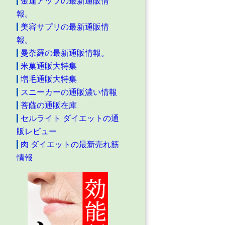
金運アップの最新通販情
報。
美容サプリの最新通販情
報。
曼荼羅の最新通販情報。
米菓通販大特集
増毛通販大特集
スニーカーの通販濃い情報
菩薩の通販在庫
セルライト ダイエットの通
販レビュー
肉 ダイエットの最新売れ筋
情報