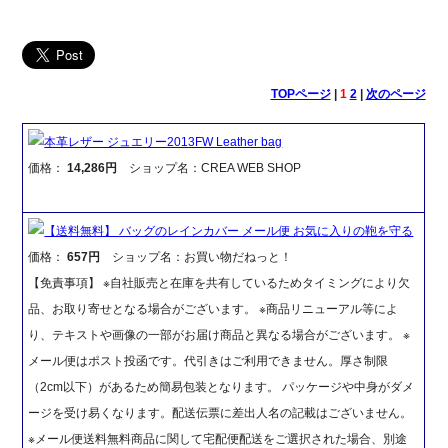
TOPページ
|
1
2
|
次のページ
本革レザー ジュエリー2013FW Leather bag
価格：
14,286円
ショップ名：CREA WEB SHOP
【送料無料】 バッグのレインカバー メール便 お気に入りの鞄を守る
価格：
657円
ショップ名：お買い物だねっと！
【免責事項】 ※自社販売と在庫を共有しているためタイミングにより欠
品、お取り寄せとなる場合がございます。 ※商品リニューアル等によ
り、テキストや画像の一部がお届け商品と異なる場合がございます。 ※
メール便はポスト投函です。代引きはご利用できません。厚さ制限
（2cm以下）があるため簡易包装となります。 パッケージや中身がダメ
ージを受け易くなります。配送伝票に差出人名の記載はございません。
※メール便送料無料商品に関して宅配便配送をご選択された場合、別途