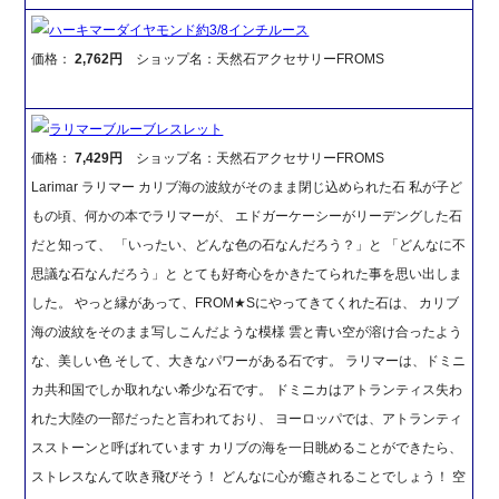
ハーキマーダイヤモンド約3/8インチルース
価格：
2,762円
ショップ名：天然石アクセサリーFROMS
ラリマーブルーブレスレット
価格：
7,429円
ショップ名：天然石アクセサリーFROMS
Larimar ラリマー カリブ海の波紋がそのまま閉じ込められた石 私が子ど
もの頃、何かの本でラリマーが、 エドガーケーシーがリーデングした石
だと知って、 「いったい、どんな色の石なんだろう？」と 「どんなに不
思議な石なんだろう」と とても好奇心をかきたてられた事を思い出しま
した。 やっと縁があって、FROM★Sにやってきてくれた石は、 カリブ
海の波紋をそのまま写しこんだような模様 雲と青い空が溶け合ったよう
な、美しい色 そして、大きなパワーがある石です。 ラリマーは、ドミニ
カ共和国でしか取れない希少な石です。 ドミニカはアトランティス失わ
れた大陸の一部だったと言われており、 ヨーロッパでは、アトランティ
スストーンと呼ばれています カリブの海を一日眺めることができたら、
ストレスなんて吹き飛びそう！ どんなに心が癒されることでしょう！ 空