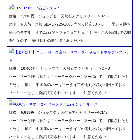
SILVER925CZ石ピアス＃１
価格：
1,190円
ショップ名：天然石アクセサリーFROMS
スポット入荷！速報 SILVER925/1000 売切り限定30セット！早い者勝ち
流行のモデル！耳でCZ石がキラキラ☆光ります！ 注）このお値段での御
奉仕なので、 売り切れの際は御了承ください。
【送料無料】ニューヨーク産ハーキマーダイヤモンド華奢ブレスレッ
ト
価格：
16,000円
ショップ名：天然石アクセサリーFROMS
ハーキマーと呼べるのはニューヨークハーキマー鉱山で、採取されたも
のだけ、 最近、中国産のハーキマータイプの両剣水晶が出回っており、
ハーキマーとして偽証販売されています。ご注意ください。
AAAハーキマーダイヤモンド（1/2インチ）ルース
価格：
5,619円
ショップ名：天然石アクセサリーFROMS
ハーキマーと呼べるのはニューヨークハーキマー鉱山で、採取されたも
のだけ、 最近、中国産のハーキマータイプの両剣水晶が出回っており、
ハーキマーとして偽証販売されています。ご注意ください。