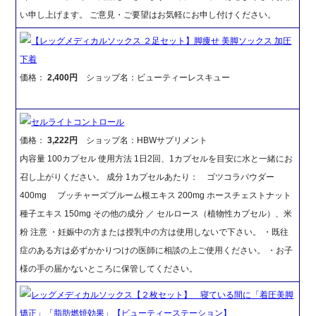
い申し上げます。 ご意見・ご要望はお気軽にお申し付けください。
【レッグメディカルソックス ２足セット】脚痩せ 美脚ソックス 加圧
下着
価格：
2,400円
ショップ名：ビューティーレスキュー
セルライトコントロール
価格：
3,222円
ショップ名：HBWサプリメント
内容量 100カプセル 使用方法 1日2回、1カプセルを目安に水と一緒にお
召し上がりください。 成分 1カプセルあたり： ゴツコラパウダー
400mg ブッチャーズブルーム根エキス 200mg ホースチェストナット
種子エキス 150mg その他の成分 ／ セルロース（植物性カプセル）、米
粉 注意 ・妊娠中の方または授乳中の方は使用しないで下さい。 ・既往
症のある方は必ずかかりつけの医師に相談の上ご使用ください。 ・お子
様の手の届かないところに保管してください。
レッグメディカルソックス【２枚セット】 寝ている間に「着圧美脚
矯正」「脂肪燃焼効果」【ビューティーステーション】