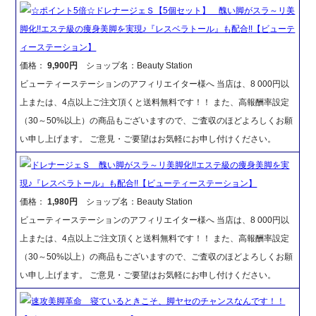
☆ポイント5倍☆ドレナージェＳ【5個セット】 醜い脚がスラ～リ美
脚化!!エステ級の痩身美脚を実現♪『レスベラトール』も配合!!【ビューテ
ィーステーション】
価格：
9,900円
ショップ名：Beauty Station
ビューティーステーションのアフィリエイター様へ 当店は、8 000円以
上または、4点以上ご注文頂くと送料無料です！！ また、高報酬率設定
（30～50%以上）の商品もございますので、ご査収のほどよろしくお願
い申し上げます。 ご意見・ご要望はお気軽にお申し付けください。
ドレナージェＳ 醜い脚がスラ～リ美脚化!!エステ級の痩身美脚を実
現♪『レスベラトール』も配合!!【ビューティーステーション】
価格：
1,980円
ショップ名：Beauty Station
ビューティーステーションのアフィリエイター様へ 当店は、8 000円以
上または、4点以上ご注文頂くと送料無料です！！ また、高報酬率設定
（30～50%以上）の商品もございますので、ご査収のほどよろしくお願
い申し上げます。 ご意見・ご要望はお気軽にお申し付けください。
速攻美脚革命 寝ているときこそ、脚ヤセのチャンスなんです！！