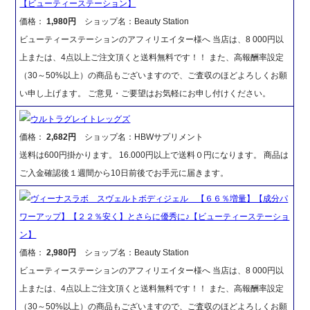
【ビューティーステーション】
価格：
1,980円
ショップ名：Beauty Station
ビューティーステーションのアフィリエイター様へ 当店は、8 000円以
上または、4点以上ご注文頂くと送料無料です！！ また、高報酬率設定
（30～50%以上）の商品もございますので、ご査収のほどよろしくお願
い申し上げます。 ご意見・ご要望はお気軽にお申し付けください。
ウルトラグレイトレッグズ
価格：
2,682円
ショップ名：HBWサプリメント
送料は600円掛かります。 16.000円以上で送料０円になります。 商品は
ご入金確認後１週間から10日前後でお手元に届きます。
ヴィーナスラボ スヴェルトボディジェル 【６６％増量】【成分パ
ワーアップ】【２２％安く】とさらに優秀に♪【ビューティーステーショ
ン】
価格：
2,980円
ショップ名：Beauty Station
ビューティーステーションのアフィリエイター様へ 当店は、8 000円以
上または、4点以上ご注文頂くと送料無料です！！ また、高報酬率設定
（30～50%以上）の商品もございますので、ご査収のほどよろしくお願