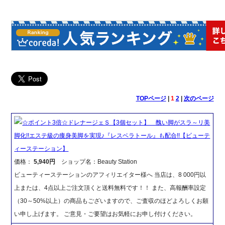
TOPページ
|
1
2
|
次のページ
☆ポイント3倍☆ドレナージェＳ【3個セット】 醜い脚がスラ～リ美
脚化!!エステ級の痩身美脚を実現♪『レスベラトール』も配合!!【ビューテ
ィーステーション】
価格：
5,940円
ショップ名：Beauty Station
ビューティーステーションのアフィリエイター様へ 当店は、8 000円以
上または、4点以上ご注文頂くと送料無料です！！ また、高報酬率設定
（30～50%以上）の商品もございますので、ご査収のほどよろしくお願
い申し上げます。 ご意見・ご要望はお気軽にお申し付けください。