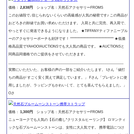
価格：
2,838円
ショップ名：天然石アクセサリーFROMS
このお値段で､信じられないくらいの高級感が人気の秘密です♪ この商品が
おどろきの卸値でお買い求めいただけます。 入荷と共に完売、再入荷で、
やっとすぐに発送できるようになりました。 ★TIFFANYティファニーブル
ーのアクセサリーポーチも好評です！ ***************************** ★低価
格高品質でYAHOO!AUCTIONSでも大人気の商品です。 ★AUCTIONSと
同商品同価格でのご提供をさせていただきます。
_______________________________________________________
実際にいただいた、お客様の声の一部をご紹介いたします。 Iさん「値打
ちの商品が すごく安く買えて満足しています。」 Fさん「プレゼントに使
用しましたが、ラッピングもかわいくて、とても喜んでもらえました。」
Oさ
天然石ブルームーンストーン携帯ストラップ
価格：
1,300円
ショップ名：天然石アクセサリーFROMS
ニューヨークでも人気の【石の癒し*クリスタルヒーリング】 ロマンティ
ックな石ブルームーンストーンは、女性に大人気です。 携帯電話につけ