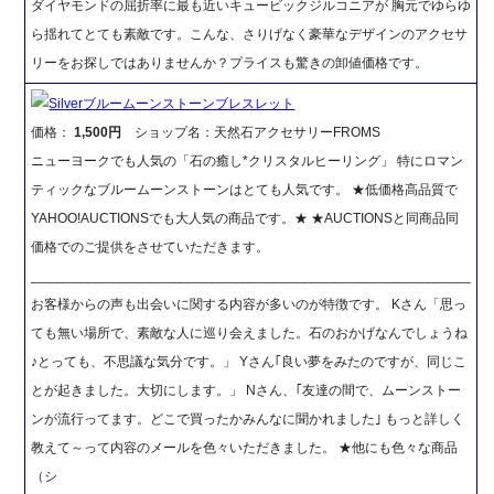
ダイヤモンドの屈折率に最も近いキュービックジルコニアが 胸元でゆらゆ
ら揺れてとても素敵です。こんな、さりげなく豪華なデザインのアクセサ
リーをお探しではありませんか？プライスも驚きの卸値価格です。
Silverブルームーンストーンブレスレット
価格：
1,500円
ショップ名：天然石アクセサリーFROMS
ニューヨークでも人気の「石の癒し*クリスタルヒーリング」 特にロマン
ティックなブルームーンストーンはとても人気です。 ★低価格高品質で
YAHOO!AUCTIONSでも大人気の商品です。★ ★AUCTIONSと同商品同
価格でのご提供をさせていただきます。
_________________________________________________________
お客様からの声も出会いに関する内容が多いのが特徴です。 Kさん「思っ
ても無い場所で、素敵な人に巡り会えました。石のおかげなんでしょうね
♪とっても、不思議な気分です。」 Yさん｢良い夢をみたのですが、同じこ
とが起きました。大切にします。」 Nさん、｢友達の間で、ムーンストー
ンが流行ってます。どこで買ったかみんなに聞かれました｣ もっと詳しく
教えて～って内容のメールを色々いただきました。 ★他にも色々な商品
（シ