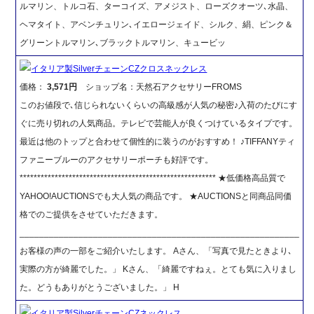
ルマリン、トルコ石、ターコイズ、アメジスト、ローズクオーツ､水晶、
ヘマタイト、アベンチュリン､イエロージェイド、シルク、絹、ピンク＆
グリーントルマリン､ブラックトルマリン、キュービッ
イタリア製SilverチェーンCZクロスネックレス
価格：
3,571円
ショップ名：天然石アクセサリーFROMS
このお値段で､信じられないくらいの高級感が人気の秘密♪入荷のたびにす
ぐに売り切れの人気商品。テレビで芸能人が良くつけているタイプです。
最近は他のトップと合わせて個性的に装うのがおすすめ！ ♪TIFFANYティ
ファニーブルーのアクセサリーポーチも好評です。
******************************************************** ★低価格高品質で
YAHOO!AUCTIONSでも大人気の商品です。 ★AUCTIONSと同商品同価
格でのご提供をさせていただきます。
_________________________________________________________
お客様の声の一部をご紹介いたします。 Aさん、「写真で見たときより､
実際の方が綺麗でした。」 Kさん、「綺麗ですねぇ。とても気に入りまし
た。どうもありがとうございました。」 H
イタリア製SilverチェーンCZネックレス