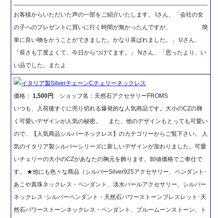
_________________________________________________________
お客様からいただいた声の一部をご紹介いたします。 Iさん、「会社の女
の子へのプレゼントに買いに行く時間が無かったんですが、 簡
単に良い物をかうことができました。かなり喜ばれました。」 Uさん、
「長さも丁度よくて、今日からつけてます。」 Nさん、「思ったより、い
い品でした。またよ
イタリア製SilverチェーンCチェリーネックレス
価格：
1,500円
ショップ名：天然石アクセサリーFROMS
いつも、入荷後すぐに売り切れる爆発的な人気商品です。大小のCZの輝
く可愛いデザインが人気の秘密。 また、他のデザインもとっても可愛い
ので、【人気商品シルバーネックレス】のカテゴリーからご覧下さい。 人
気のイタリア製シルバーシリーズに新しいデザインが加わりました。可愛
いチェリーの大小のCZがあなたの胸元を飾ります。卸値価格でご奉仕で
す。 ★他にも色々な商品（シルバーSilver925アクセサリー、ペンダント･
あこや真珠ネックレス・ペンダント、淡水パールアクセサリー、シルバー
ネックレス･シルバーペンダント・天然石パワーストーンブレスレット･天
然石パワーストーンネックレス・ペンダント、ブルームーンストーン、ト