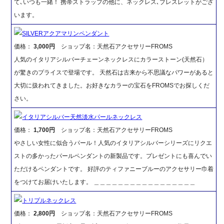
て､いつも一緒！ 携帯ストラップの他に、ネックレス､ブレスレットがござ
います。
SILVERアクアマリンペンダント
価格：
3,000円
ショップ名：天然石アクセサリーFROMS
人気のイタリアシルバーチェーンネックレスにカラーストーン(天然石）
が驚きのプライスで登場です。 天然石は古来から不思議なパワーがあると
大切に扱われてきました。お好きなカラーの宝石をFROMSでお探しくだ
さい。
イタリアシルバー天然淡水パールネックレス
価格：
1,700円
ショップ名：天然石アクセサリーFROMS
やさしい女性に似合うパール！人気のイタリアシルバーシリーズにリクエ
ストの多かったパールペンダントの新製品です。プレゼントにも喜んでい
ただけるペンダントです。 好評のティファニーブルーのアクセサリー巾着
をつけてお届けいたします。 ＿＿＿＿＿＿＿＿＿＿＿＿＿＿＿＿＿
トリプルネックレス
価格：
2,800円
ショップ名：天然石アクセサリーFROMS