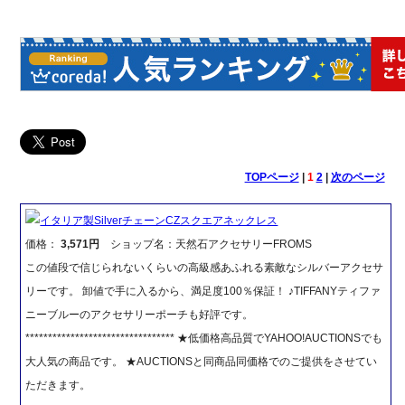
TOPページ
|
1
2
|
次のページ
イタリア製SilverチェーンCZスクエアネックレス
価格：
3,571円
ショップ名：天然石アクセサリーFROMS
この値段で信じられないくらいの高級感あふれる素敵なシルバーアクセサ
リーです。 卸値で手に入るから、満足度100％保証！ ♪TIFFANYティファ
ニーブルーのアクセサリーポーチも好評です。
********************************* ★低価格高品質でYAHOO!AUCTIONSでも
大人気の商品です。 ★AUCTIONSと同商品同価格でのご提供をさせてい
ただきます。