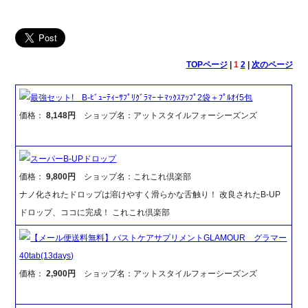
TOPページ
|
1
2
|
次のページ
最強セット! B-ﾋﾞｭｰﾃｨｰｻﾌﾟﾘｸﾞﾗﾏｰ＋ﾏｯｸｽｱｯﾌﾟ2袋＋ﾌﾟﾙｵｲ5包
価格：
8,148円
ショップ名：アットスタイルフォーシーズンズ
スーパーB-UPドロップ
価格：
9,800円
ショップ名：これこれ倶楽部
ナノ化されたドロップは溶けやすく滑らかな舌触り！ 改良されたB-UP
ドロップ、ココに完成！ これこれ倶楽部
【メール便送料無料】バストケアサプリメントGLAMOUR グラマー
40tab(13days)
価格：
2,900円
ショップ名：アットスタイルフォーシーズンズ