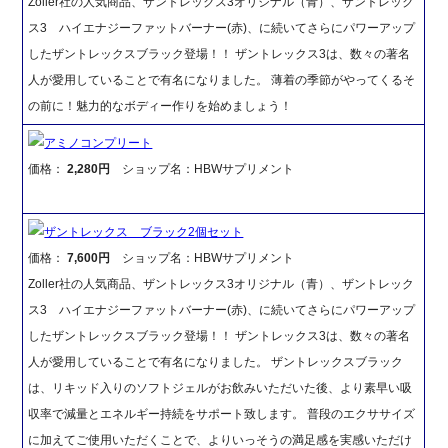
Zoller社の人気商品、ザントレックス3オリジナル（青）、ザントレック
ス3 ハイエナジーファットバーナー(赤)、に続いてさらにパワーアップ
したザントレックスブラック登場！！ ザントレックス3は、数々の著名
人が愛用していることで有名になりました。 薄着の季節がやってくるそ
の前に！魅力的なボディー作りを始めましょう！
アミノコンプリート
価格：
2,280円
ショップ名：HBWサプリメント
ザントレックス ブラック2個セット
価格：
7,600円
ショップ名：HBWサプリメント
Zoller社の人気商品、ザントレックス3オリジナル（青）、ザントレック
ス3 ハイエナジーファットバーナー(赤)、に続いてさらにパワーアップ
したザントレックスブラック登場！！ ザントレックス3は、数々の著名
人が愛用していることで有名になりました。 ザントレックスブラック
は、リキッド入りのソフトジェルがお飲みいただいた後、より素早い吸
収率で減量とエネルギー持続をサポート致します。 普段のエクササイズ
に加えてご使用いただくことで、よりいっそうの満足感を実感いただけ