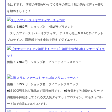
るはずです。 薄着の季節がやってくるその前に！魅力的なボディー作り
を始めましょう！
スリムファーストオプティマ チョコ味
価格：
3,980円
ショップ名：HBWサプリメント
「スリムファーストバー オプティマ」 アメリカ売上ＮＯ1のダイエット
プロテイン。満腹感を与え食欲を抑えてダイエット。
【エナジーアイアン加圧上下セット】加圧式強力筋肉インナー ダイエ
ット
価格：
7,960円
ショップ名：ビューティーレスキュー
1個 スリム ファースト チョコ味 スリムファースト
価格：
3,222円
ショップ名：ダイエットクリニック
■15 000円以上お買求めで送料無料です。 ■1食分わずか200カロリーで
満腹感を持続させてくれる大人気ダイエットプロテイン。味もチョコレ
ート味で非常においしいです。