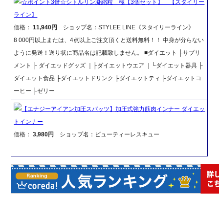
☆ポイント3倍☆シトルリン凝縮粒 極【3個セット】 【スタイリー
ライン】
価格：
11,940円
ショップ名：STYLEE LINE《スタイリーライン》
8 000円以上または、4点以上ご注文頂くと送料無料！！ 中身が分らない
ように発送！送り状に商品名は記載致しません。 ■ダイエット ├サプリ
メント ├ ダイエッドグッズ ｜├ダイエットウエア ｜└ダイエット器具 ├
ダイエット食品 ├ダイエットドリンク ├ダイエットティ ├ダイエットコ
ーヒー ├ゼリー
【エナジーアイアン加圧スパッツ】加圧式強力筋肉インナー ダイエッ
トインナー
価格：
3,980円
ショップ名：ビューティーレスキュー