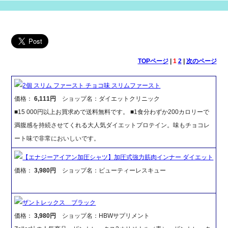
TOPページ
|
1
2
|
次のページ
2個 スリム ファースト チョコ味 スリムファースト
価格：
6,111円
ショップ名：ダイエットクリニック
■15 000円以上お買求めで送料無料です。 ■1食分わずか200カロリーで
満腹感を持続させてくれる大人気ダイエットプロテイン。味もチョコレ
ート味で非常においしいです。
【エナジーアイアン加圧シャツ】加圧式強力筋肉インナー ダイエット
価格：
3,980円
ショップ名：ビューティーレスキュー
ザントレックス ブラック
価格：
3,980円
ショップ名：HBWサプリメント