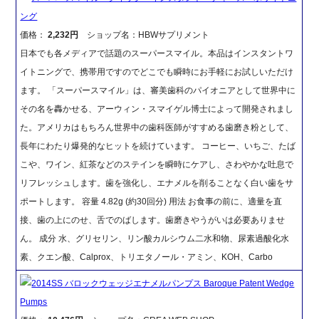
ング
価格：
2,232円
ショップ名：HBWサプリメント
日本でも各メディアで話題のスーパースマイル。本品はインスタントワ
イトニングで、携帯用ですのでどこでも瞬時にお手軽にお試しいただけ
ます。 「スーパースマイル」は、審美歯科のパイオニアとして世界中に
その名を轟かせる、アーウィン・スマイゲル博士によって開発されまし
た。アメリカはもちろん世界中の歯科医師がすすめる歯磨き粉として、
長年にわたり爆発的なヒットを続けています。 コーヒー、いちご、たば
こや、ワイン、紅茶などのステインを瞬時にケアし、さわやかな吐息で
リフレッシュします。歯を強化し、エナメルを削ることなく白い歯をサ
ポートします。 容量 4.82g (約30回分) 用法 お食事の前に、適量を直
接、歯の上にのせ、舌でのばします。歯磨きやうがいは必要ありませ
ん。 成分 水、グリセリン、リン酸カルシウム二水和物、尿素過酸化水
素、クエン酸、Calprox、トリエタノール・アミン、KOH、Carbo
2014SS バロックウェッジエナメルパンプス Baroque Patent Wedge
Pumps