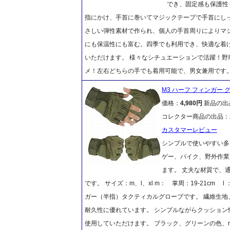
でき、固定感も保護性
指にかけ、手首に巻いてマジックテープで手首にし
さしい弾性素材で作られ、個人の手首周りによりマ
にも保温性にも富む。四季でも利用でき、快適な着
いただけます。 様々なシチュエーションで活躍！
メ！左右どちらの手でも着用可能で、男女兼用です
M3 ハーフ フィンガー 
価格：
4,980円
新品の出
コレクター商品の出品：
カスタマーレビュー
シンプルで使いやすい多
ゲー、バイク、野外作業
ます。 丈夫な材質で、
です。 サイズ：m、l、xl m： 掌周：19-21cm l 
ガー（半指）タクティカルグローブです。 繊維生
耐久性に優れています。 シンプルながらクッショ
使用していただけます。 ブラック、グリーンの色、m