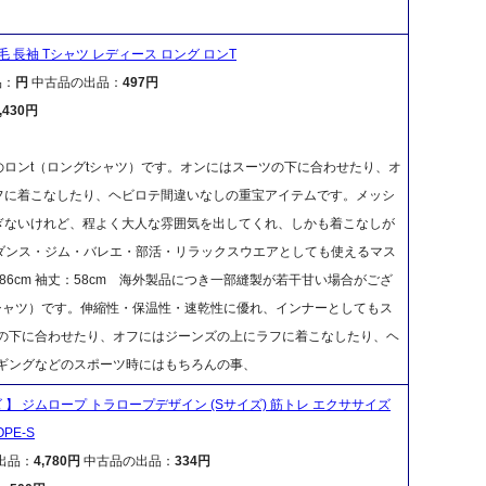
】 裏起毛 長袖 Tシャツ レディース ロング ロンT
品：
円
中古品の出品：
497円
,430円
ロンt（ロングtシャツ）です。オンにはスーツの下に合わせたり、オ
フに着こなしたり、ヘビロテ間違いなしの重宝アイテムです。メッシ
ぎないけれど、程よく大人な雰囲気を出してくれ、しかも着こなしが
ダンス・ジム・バレエ・部活・リラックスウエアとしても使えるマス
：86cm 袖丈：58cm 海外製品につき一部縫製が若干甘い場合がござ
tシャツ）です。伸縮性・保温性・速乾性に優れ、インナーとしてもス
ツの下に合わせたり、オフにはジーンズの上にラフに着こなしたり、ヘ
ョギングなどのスポーツ時にはもちろんの事、
イズ 】 ジムロープ トラロープデザイン (Sサイズ) 筋トレ エクササイズ
PE-S
出品：
4,780円
中古品の出品：
334円