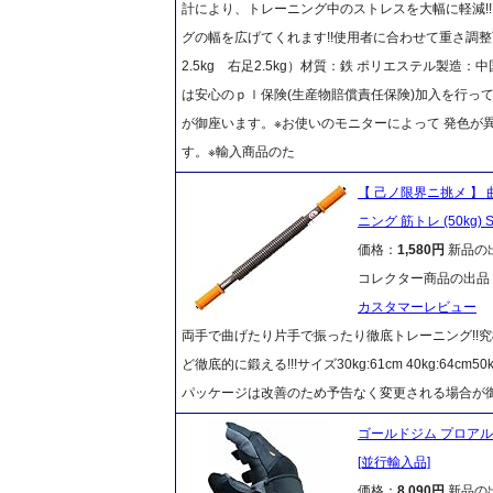
計により、トレーニング中のストレスを大幅に軽減!!
グの幅を広げてくれます!!使用者に合わせて重さ調整
2.5kg 右足2.5kg）材質：鉄 ポリエステル製
は安心のｐｌ保険(生産物賠償責任保険)加入を行っ
が御座います。※お使いのモニターによって 発色が
す。※輸入商品のた
【 己ノ限界ニ挑メ 】
ニング 筋トレ (50kg) S
価格：
1,580円
新品の
コレクター商品の出品
カスタマーレビュー
両手で曲げたり片手で振ったり徹底トレーニング!!究
ど徹底的に鍛える!!!サイズ30kg:61cm 40kg:64cm50
パッケージは改善のため予告なく変更される場合が
ゴールドジム プロアル
[並行輸入品]
価格：
8,090円
新品の