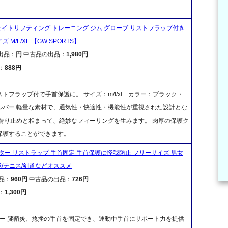
ェイトリフティング トレーニング ジム グローブ リストフラップ付き
 M/L/XL 【GW SPORTS】
出品：
円
中古品の出品：
1,980円
：
888円
フラップ付で手首保護に。 サイズ：m/l/xl カラー：ブラック・
ルバー 軽量な素材で、通気性・快適性・機能性が重視された設計とな
滑り止めと相まって、絶妙なフィーリングを生みます。 肉厚の保護ク
保護することができます。
ポーター リストラップ 手首固定 手首保護に怪我防止 フリーサイズ 男女
球/テニス/剣道などオススメ
品：
960円
中古品の出品：
726円
：
1,300円
ポーター 腱鞘炎、捻挫の手首を固定でき、運動中手首にサポート力を提供