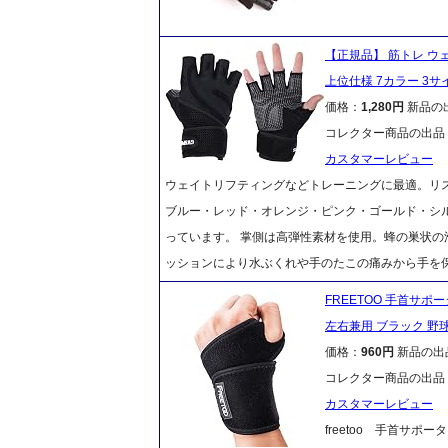
【正規品】 筋トレ ウ
上位仕様 7カラー 3サイズ
価格：
1,280円
新品の
コレクター商品の出品
カスタマーレビュー
ウェイトリフティングなどトレーニングに最適。リスト
ブルー・レッド・オレンジ・ピンク・ゴールド・シ
っています。 掌側は高弾性素材を使用。蜂の巣状の
ッションにより水ぶくれや手のたこの痛みから手を
FREETOO 手首サ
左右兼用 ブラック 野
価格：
960円
新品の出
コレクター商品の出品
カスタマーレビュー
freetoo 手首サ