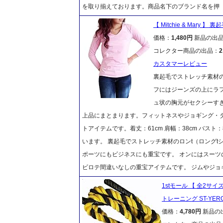
を取り揃えております。商品名下のブランド名を押
【 Mitchie & Mary 
価格：
1,480円
新品の出
コレクター商品の出品：
2
カスタマーレビュー
裏起毛でストレッチ素材の
フにはジーンズの上にラ
ュ状の胸元がセクシーす
上品にまとまります。フィットネスやジョギング・
トアイテムです。着丈：61cm 肩幅：38cm バスト
います。 裏起毛でストレッチ素材のロンt（ロング
ポーツにもビジネスにも重宝です。 オンにはスー
ビロテ間違いなしの重宝アイテムです。 ジムやジ
1stモール 【 全2サ
トレーニング ST-YERO
価格：
4,780円
新品の