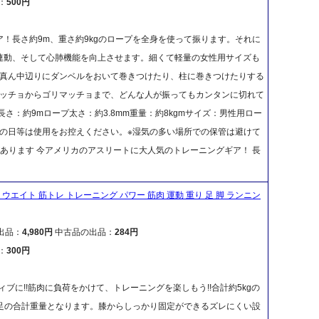
：
500円
！長さ約9m、重さ約9kgのロープを全身を使って振ります。それに
連動、そして心肺機能を向上させます。細くて軽量の女性用サイズも
の真ん中辺りにダンベルをおいて巻きつけたり、柱に巻きつけたりする
マッチョからゴリマッチョまで、どんな人が振ってもカンタンに切れて
長さ：約9mロープ太さ：約3.8mm重量：約8kgmサイズ：男性用ロー
※雨の日等は使用をお控えください。※湿気の多い場所での保管は避けて
あります 今アメリカのアスリートに大人気のトレーニングギア！ 長
ウエイト 筋トレ トレーニング パワー 筋肉 運動 重り 足 脚 ランニン
出品：
4,980円
中古品の出品：
284円
：
300円
ブに!!筋肉に負荷をかけて、トレーニングを楽しもう!!合計約5kgの
両足の合計重量となります。膝からしっかり固定ができるズレにくい設