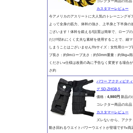
コレクター商品の出品
カスタマーレビュー
今アメリカのアスリートに大人気のトレーニングギア
よって全身の筋力、体幹の強さ、上半身と下半身の
ございます！体幹を鍛える!!設置は簡単で、ロープ
だけ!!切れにくく丈夫な素材を使用することで、細
しまうことはございません!!!sサイズ：女性用ロープ
プ長さ：約9mロープ太さ：約50mm重量：約9kg
ください※仕様は改善の為に予告なく変更する場合が
さ約
パワー アクティビティ 
グ SD-ZHGB-5
価格：
4,980円
新品の
コレクター商品の出品
カスタマーレビュー
ズレないから、アクティ
動き回れるウエイトパワーウエイトが登場です!!※