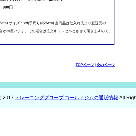
：
880円
6cm) サイズ：xxl(手周り約26cm) 当商品は仕入れ先より直送品の
合が御座います。その場合は注文キャンセルとさせて頂きますので、
TOPページ
|
次のページ
C) 2017
トレーニンググローブ ゴールドジムの通販情報
All Rig