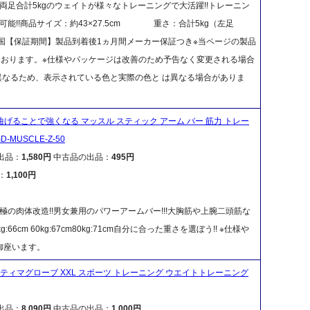
両足合計5kgのウェイトが様々なトレーニングで大活躍!!トレーニン
可能!!商品サイズ：約43×27.5cm 重さ：合計5kg（左足
造：中国【保証期間】製品到着後1ヵ月間メーカー保証つき※当ページの製品
ております。※仕様やパッケージは改善のため予告なく変更される場合
異なるため、表示されている色と実際の色と は異なる場合がありま
 曲げることで強くなる マッスル スティック アーム バー 筋力 トレー
D-MUSCLE-Z-50
出品：
1,580円
中古品の出品：
495円
：
1,100円
極の肉体改造!!男女兼用のパワーアームバー!!!大胸筋や上腕二頭筋な
kg:66cm 60kg:67cm80kg:71cm自分に合った重さを選ぼう!! ※仕様や
御座います。
ティマグローブ XXL スポーツ トレーニング ウエイトトレーニング
出品：
8,090円
中古品の出品：
1,000円