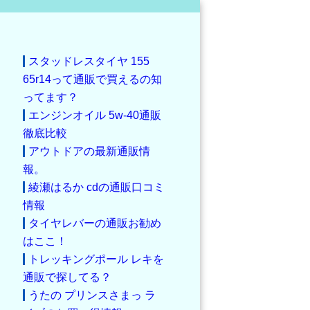
スタッドレスタイヤ 155
65r14って通販で買えるの知
ってます？
エンジンオイル 5w-40通販
徹底比較
アウトドアの最新通販情
報。
綾瀬はるか cdの通販口コミ
情報
タイヤレバーの通販お勧め
はここ！
トレッキングポール レキを
通販で探してる？
うたの プリンスさまっ ラ