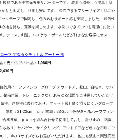
も抜群である手首保護用サポーターです。 装着も取外しも簡単！親
っかりと固定し、利用し安いです。 調節できるフリーサイズ！肌にや
ジックテープで固定し、包み込むサポート感を実現しました。 通気性
け心地を持ち、運動を楽しめます。水洗いできていつも清潔にお使い
野球、テニス、剣道、バスケットボールなどが好きなお客様にオスス
。
グローブ 半指 タクティカル アーミー 風
品：
円
中古品の出品：
1,980円
2,430円
目的用ハーフフィンガーグローブ アウトドア、登山、自転車、サバ
、整備作業、トレーニングなど あらゆる場面でご使用していただけ
通気性、速乾性に優れており、フィット感も良く滑りにくいグローブ
： 掌周：21-23cm xl ： 掌周：23-25cm 色が選べるハーフフィン
地、合成皮革、ｐｕｐを組み合わせて使用しており、滑り止め、防護、
ン性もあり、サバゲー、サイクリング、アウトドアなど色々な用途にご
、l、xlの３サイズからお選びいただけます。 他にも沢山の関連商品