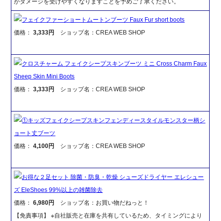
がダメージを受けやすくなりますことを予めご了承ください。
フェイクファーショートムートンブーツ Faux Fur short boots
価格：
3,333円
ショップ名：CREA WEB SHOP
クロスチャーム フェイクシープスキンブーツ ミニ Cross Charm Faux
Sheep Skin Mini Boots
価格：
3,333円
ショップ名：CREA WEB SHOP
①キッズフェイクシープスキンフェンディースタイルモンスター柄シ
ョート丈ブーツ
価格：
4,100円
ショップ名：CREA WEB SHOP
お得な２足セット 除菌・防臭・乾燥 シューズドライヤー エレシュー
ズ EleShoes 99%以上の雑菌除去
価格：
6,980円
ショップ名：お買い物だねっと！
【免責事項】 ※自社販売と在庫を共有しているため、タイミングにより