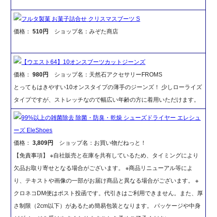
フルタ製菓 お菓子詰合せ クリスマスブーツ S
価格：
510円
ショップ名：みぞた商店
【ウエスト64】10オンスブーツカットジーンズ
価格：
980円
ショップ名：天然石アクセサリーFROMS
とってもはきやすい10オンスタイプの薄手のジーンズ！ 少しローライズ
タイプですが、ストレッチなので幅広い年齢の方に着用いただけます。
99%以上の雑菌除去 除菌・防臭・乾燥 シューズドライヤー エレシュ
ーズ EleShoes
価格：
3,809円
ショップ名：お買い物だねっと！
【免責事項】 ※自社販売と在庫を共有しているため、タイミングにより
欠品お取り寄せとなる場合がございます。 ※商品リニューアル等によ
り、テキストや画像の一部がお届け商品と異なる場合がございます。 ※
クロネコDM便はポスト投函です。代引きはご利用できません。また、厚
さ制限（2cm以下）があるため簡易包装となります。 パッケージや中身