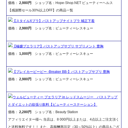
価格：
2,980円
ショップ名：Hope-Shop.NET ビューティーヘルス
【感謝際セール30%以上OFF】の商品一覧
【スタイルXブラ】バストアップナイトブラ 補正下着
価格：
2,980円
ショップ名：ビューティーレスキュー
【極嬢プエラリア】バストアップサプリ サプリメント 豊胸
価格：
1,000円
ショップ名：ビューティーレスキュー
【ブレイカービービー -Breaker BB-】バストアップサプリ 豊胸
価格：
2,980円
ショップ名：ビューティーレスキュー
ウェルビューティー プエラリア in レッドスムージー バストアップ
とダイエットの欲張り飲料【ビューティーステーション】
価格：
2,280円
ショップ名：Beauty Station
アフィリエイター様へ 当店は、8 000円以上または、4点以上ご注文頂く
と送料無料です！！ また、高報酬率設定（30～50%以上）の商品もござ