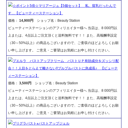
☆ポイント5倍☆マリアージュ【5個セット】 私、貧乳だったんで
す…【ビューティーステーション】
価格：
14,900円
ショップ名：Beauty Station
ビューティーステーションのアフィリエイター様へ 当店は、8 000円以
上または、4点以上ご注文頂くと送料無料です！！ また、高報酬率設定
（30～50%以上）の商品もございますので、ご査収のほどよろしくお願
い申し上げます。 ご意見・ご要望はお気軽にお申し付けください。
プエルラ バストアップクリーム バストＵＰ有効成分をズッシリ配
合！！人目をとらえて離さない!!プルプルバストに急成長♪ 【ビューテ
ィーステーション】
価格：
3,500円
ショップ名：Beauty Station
ビューティーステーションのアフィリエイター様へ 当店は、8 000円以
上または、4点以上ご注文頂くと送料無料です！！ また、高報酬率設定
（30～50%以上）の商品もございますので、ご査収のほどよろしくお願
い申し上げます。 ご意見・ご要望はお気軽にお申し付けください。
プリグラバスト※バストアップジェル