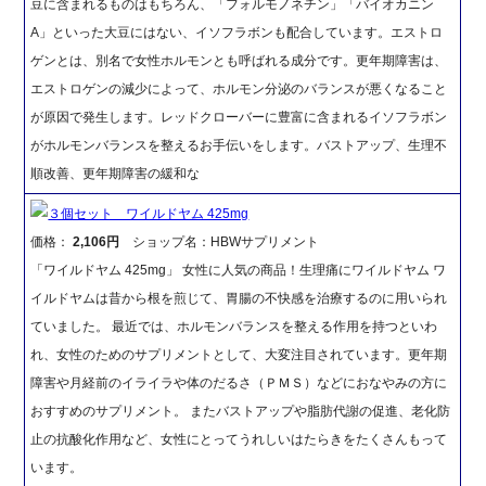
豆に含まれるものはもちろん、「フォルモノネチン」「バイオカニン
A」といった大豆にはない、イソフラボンも配合しています。エストロ
ゲンとは、別名で女性ホルモンとも呼ばれる成分です。更年期障害は、
エストロゲンの減少によって、ホルモン分泌のバランスが悪くなること
が原因で発生します。レッドクローバーに豊富に含まれるイソフラボン
がホルモンバランスを整えるお手伝いをします。バストアップ、生理不
順改善、更年期障害の緩和な
３個セット ワイルドヤム 425mg
価格：
2,106円
ショップ名：HBWサプリメント
「ワイルドヤム 425mg」 女性に人気の商品！生理痛にワイルドヤム ワ
イルドヤムは昔から根を煎じて、胃腸の不快感を治療するのに用いられ
ていました。 最近では、ホルモンバランスを整える作用を持つといわ
れ、女性のためのサプリメントとして、大変注目されています。更年期
障害や月経前のイライラや体のだるさ（ＰＭＳ）などにおなやみの方に
おすすめのサプリメント。 またバストアップや脂肪代謝の促進、老化防
止の抗酸化作用など、女性にとってうれしいはたらきをたくさんもって
います。