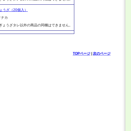
ょうざ（20個入）
タナカ
、ぎょうざタレ以外の商品の同梱はできません。
TOPページ
|
次のページ