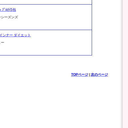
＋ﾌﾟﾙｵｲ5包
ーシーズンズ
インナー ダイエット
ュー
TOPページ
|
次のページ