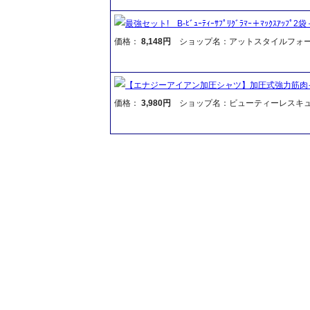
最強セット! B-ﾋﾞｭｰﾃｨｰｻﾌﾟﾘｸﾞﾗﾏｰ＋ﾏｯｸｽｱｯﾌﾟ2袋
価格：
8,148円
ショップ名：アットスタイルフォ
【エナジーアイアン加圧シャツ】加圧式強力筋肉
価格：
3,980円
ショップ名：ビューティーレスキ