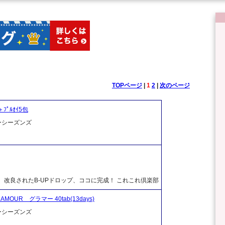
TOPページ
|
1
2
|
次のページ
＋ﾌﾟﾙｵｲ5包
ーシーズンズ
改良されたB-UPドロップ、ココに完成！ これこれ倶楽部
R グラマー 40tab(13days)
ーシーズンズ