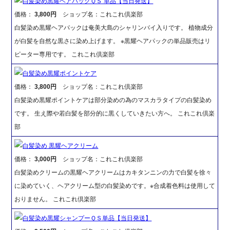
白髪染め黒耀ヘアパックＱＳ 単品【当日発送】
価格：
3,800円
ショップ名：これこれ倶楽部
白髪染め黒耀ヘアパックは奄美大島のシャリンバイ入りです。 植物成分
が白髪を自然な黒さに染め上げます。 ※黒耀ヘアパックの単品販売はリ
ピーター専用です。 これこれ倶楽部
白髪染め黒耀ポイントケア
価格：
3,800円
ショップ名：これこれ倶楽部
白髪染め黒耀ポイントケアは部分染めの為のマスカラタイプの白髪染め
です。 生え際や若白髪を部分的に黒くしていきたい方へ。 これこれ倶楽
部
白髪染め 黒耀ヘアクリーム
価格：
3,000円
ショップ名：これこれ倶楽部
白髪染めクリームの黒耀ヘアクリームはカキタンニンの力で白髪を徐々
に染めていく、ヘアクリーム型の白髪染めです。※合成着色料は使用して
おりません。 これこれ倶楽部
白髪染め黒耀シャンプーＱＳ単品【当日発送】