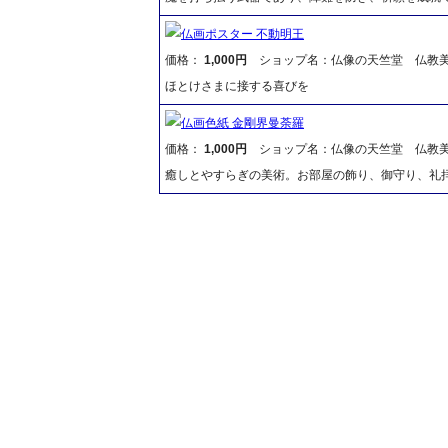
仏画ポスター 不動明王
価格：
1,000円
ショップ名：仏像の天竺堂 仏教
ほとけさまに接する喜びを
仏画色紙 金剛界曼荼羅
価格：
1,000円
ショップ名：仏像の天竺堂 仏教
癒しとやすらぎの美術。お部屋の飾り、御守り、礼