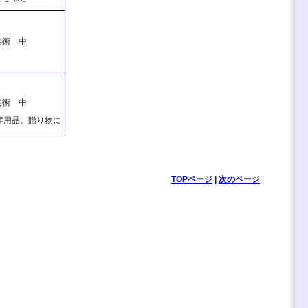
美術 中
美術 中
拝用品、贈り物に
TOPページ
|
次のページ