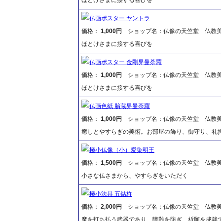
仏画ポスター ヤントラ
価格：
1,000円
ショップ名：仏像の天竺堂 仏教
ほとけさまに接する喜びを
仏画ポスター 金剛界曼荼羅
価格：
1,000円
ショップ名：仏像の天竺堂 仏教
ほとけさまに接する喜びを
仏画色紙 胎蔵界曼荼羅
価格：
1,000円
ショップ名：仏像の天竺堂 仏教
癒しとやすらぎの美術。お部屋の飾り、御守り、礼
極小仏像（小）愛染明王
価格：
1,500円
ショップ名：仏像の天竺堂 仏教
小さな仏さまから、やすらぎをいただく
極小法具 五鈷杵
価格：
2,000円
ショップ名：仏像の天竺堂 仏教
魔を打ち払う武器であり、障難を防ぎ、祈願を成就