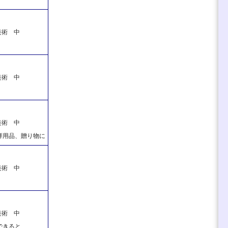
美術 中
美術 中
美術 中
拝用品、贈り物に
美術 中
美術 中
できると