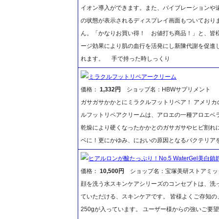
イオン導入ができます。また、バイブレーションや
の状態が表示されるディスプレイ画面もついており
ん。「かなりお買い得！ お値打ち商品！」と、皆
ージ効果により肌の血行を活発にし新陳代謝を促進
れます。 手で持った時しっくり
ミラクルフットリペアークリーム
価格：
1,332円
ショップ名：HBWサプリメント
ガサガサかかとにミラクルフットリペア！ アメリカ
ルフットリペアクリームは、アロエの一種アロエベ
乾燥により硬くなったかかとのガサガサやヒビ割れ
ベに！更にかゆみ、においの原因となるバクテリア
ヒアルロンが酸たっぷり！No.5 WaterGel美白
価格：
10,500円
ショップ名：宝塚美研ストアミッ
顔を洗う水スキンケアシリーズのコンセプトは、洗
ていただける、スキンケアです。 皆様よくご存知の
250gが入っています。 ユーザー様からの強いご要望