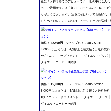
更に！お得価格でのデビューです。 世の中にこんな
も、ご愛用者様には旧知のこの一キロのNo.5。リ
りがとうございます。 宝塚美研はいつでも新鮮な
に努めております。 詳細は、ページトップの送料・
☆ポイント5倍☆ヴァルデグス【5個セット】 
ョン】
価格：
32,400円
ショップ名：Beauty Station
8 000円以上または、4点以上ご注文頂くと送料無
■ダイエット ├サプリメント │└ ダイエッドグッズ
ダイエットコーヒー ■健康
☆ポイント3倍☆絶倫魔羅王伝説【3個セット】
ション】
価格：
15,600円
ショップ名：Beauty Station
8 000円以上または、4点以上ご注文頂くと送料無
■ダイエット ├サプリメント │└ ダイエッドグッズ
ダイエットコーヒー ■健康