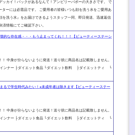
デッカイ！パックがあるなんて！アンビリーバボーの大きさです。 で
ピーターには必需品です。 ご愛用者の皆様いつも顔を洗う水をご愛用あ
『顔を洗う水』をお届けできるようスタッフ一同、即日発送、迅速返信
決済情報にてご確認下さい。
破壊的な存在感・・・もう止まってくれ！！！【ビューティーステーシ
料！！ 中身が分らないように発送！送り状に商品名は記載致しません。
 ├インナー ├ダイエット食品 └ダイエット飲料 ├ダイエットティ └
 まるで学生時代みたい！※未成年者は除きます【ビューティーステー
料！！ 中身が分らないように発送！送り状に商品名は記載致しません。
 ├インナー ├ダイエット食品 └ダイエット飲料 ├ダイエットティ └