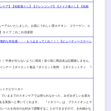
スキンケア】【化粧落とし】【クレンジング】【メイク落とし】【化粧
ューアルいたしました。お肌にうれしい茶カテキン、コラーゲン、ヒ
量】タイプ これこれ倶楽部
破壊的な存在感・・・もう止まってくれ！！！【ビューティーステーシ
料！！ 中身が分らないように発送！送り状に商品名は記載致しません。
 ├インナー ├ダイエット食品 └ダイエット飲料 ├ダイエットティ └
ットナビゲーター
でいままでのスキンケアでは得られなかった、みずみずしいお肌を
のある美肌へと導いてくれます。 『イオリー』は、プラスイオンとマ
力レベルを自分のお好みで調整するこ とができますので、きめ細かな