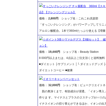
すっごいクレンジング チャ葉配合 360ml【
品】【クレンジングジェル】
価格：
2,800円
ショップ名：これこれ倶楽部
「すっごいクレンジング」がパワーアップしてリニ
アルロン酸配合。1本で360mlたっぷり使える【増
☆ポイント3倍☆ヴァルデグス【3個セット】 
ョン】
価格：
19,440円
ショップ名：Beauty Station
8 000円以上または、4点以上ご注文頂くと送料無
■ダイエット ├サプリメント │└ ダイエッドグッズ
ダイエットコーヒー ■健康
イオリーキャンペーンセット
価格：
32,000円
ショップ名：ビュークリエイトネ
肌の奥深くまで、有効成分が浸透。「イオン導入」
作りま す。マイナスとプラスの２ステップがハリ
イナスイオンの切り替えができるほか、イオンの出