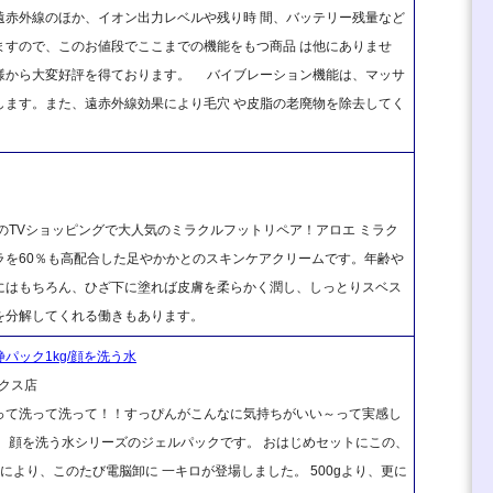
遠赤外線のほか、イオン出力レベルや残り時 間、バッテリー残量など
ますので、このお値段でここまでの機能をもつ商品 は他にありませ
様から大変好評を得ております。 バイブレーション機能は、マッサ
します。また、遠赤外線効果により毛穴 や皮脂の老廃物を除去してく
のTVショッピングで大人気のミラクルフットリペア！アロエ ミラク
ラを60％も高配合した足やかかとのスキンケアクリームです。年齢や
にはもちろん、ひざ下に塗れば皮膚を柔らかく潤し、しっとりスベス
を分解してくれる働きもあります。
鎮静パック1kg/顔を洗う水
クス店
って洗って洗って！！すっぴんがこんなに気持ちがいい～って実感し
、顔を洗う水シリーズのジェルパックです。 おはじめセットにこの、
により、このたび電脳卸に 一キロが登場しました。 500gより、更に