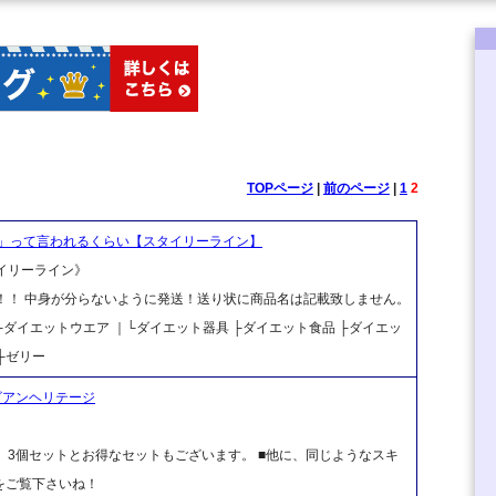
TOPページ
|
前のページ
|
1
2
」って言われるくらい【スタイリーライン】
タイリーライン》
料！！ 中身が分らないように発送！送り状に商品名は記載致しません。
｜├ダイエットウエア ｜└ダイエット器具 ├ダイエット食品 ├ダイエッ
├ゼリー
 ）ヌビアンヘリテージ
ット、3個セットとお得なセットもございます。 ■他に、同じようなスキ
をご覧下さいね！