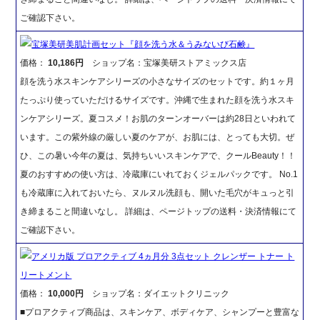
ご確認下さい。
宝塚美研美肌計画セット『顔を洗う水＆うみないび石鹸』
価格：
10,186円
ショップ名：宝塚美研ストアミックス店
顔を洗う水スキンケアシリーズの小さなサイズのセットです。約１ヶ月
たっぷり使っていただけるサイズです。沖縄で生まれた顔を洗う水スキ
ンケアシリーズ。夏コスメ！お肌のターンオーバーは約28日といわれて
います。この紫外線の厳しい夏のケアが、お肌には、とっても大切。ぜ
ひ、この暑い今年の夏は、気持ちいいスキンケアで、クールBeauty！！
夏のおすすめの使い方は、冷蔵庫にいれておくジェルパックです。 No.1
も冷蔵庫に入れておいたら、ヌルヌル洗顔も、開いた毛穴がキュっと引
き締まること間違いなし。 詳細は、ページトップの送料・決済情報にて
ご確認下さい。
アメリカ版 プロアクティブ 4ヵ月分 3点セット クレンザー トナー ト
リートメント
価格：
10,000円
ショップ名：ダイエットクリニック
■プロアクティブ商品は、スキンケア、ボディケア、シャンプーと豊富な