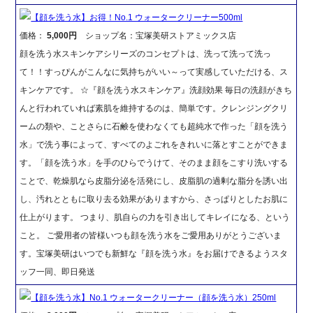
【顔を洗う水】お得！No.1 ウォータークリーナー500ml
価格：
5,000円
ショップ名：宝塚美研ストアミックス店
顔を洗う水スキンケアシリーズのコンセプトは、洗って洗って洗っ
て！！すっぴんがこんなに気持ちがいい～って実感していただける、ス
キンケアです。 ☆『顔を洗う水スキンケア』洗顔効果 毎日の洗顔がきち
んと行われていれば素肌を維持するのは、簡単です。クレンジングクリ
ームの類や、ことさらに石鹸を使わなくても超純水で作った「顔を洗う
水」で洗う事によって、すべてのよごれをきれいに落とすことができま
す。「顔を洗う水」を手のひらでうけて、そのまま顔をこすり洗いする
ことで、乾燥肌なら皮脂分泌を活発にし、皮脂肌の過剰な脂分を誘い出
し、汚れとともに取り去る効果がありますから、さっぱりとしたお肌に
仕上がります。 つまり、肌自らの力を引き出してキレイになる、という
こと。 ご愛用者の皆様いつも顔を洗う水をご愛用ありがとうございま
す。宝塚美研はいつでも新鮮な『顔を洗う水』をお届けできるようスタ
ッフ一同、即日発送
【顔を洗う水】No.1 ウォータークリーナー（顔を洗う水）250ml