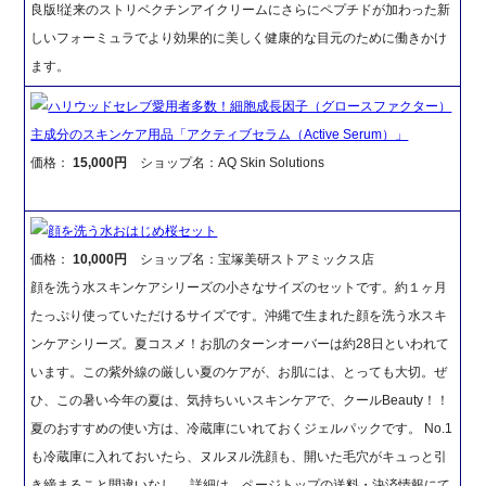
良版!従来のストリベクチンアイクリームにさらにペプチドが加わった新
しいフォーミュラでより効果的に美しく健康的な目元のために働きかけ
ます。
ハリウッドセレブ愛用者多数！細胞成長因子（グロースファクター）
主成分のスキンケア用品「アクティブセラム（Active Serum）」
価格：
15,000円
ショップ名：AQ Skin Solutions
顔を洗う水おはじめ桜セット
価格：
10,000円
ショップ名：宝塚美研ストアミックス店
顔を洗う水スキンケアシリーズの小さなサイズのセットです。約１ヶ月
たっぷり使っていただけるサイズです。沖縄で生まれた顔を洗う水スキ
ンケアシリーズ。夏コスメ！お肌のターンオーバーは約28日といわれて
います。この紫外線の厳しい夏のケアが、お肌には、とっても大切。ぜ
ひ、この暑い今年の夏は、気持ちいいスキンケアで、クールBeauty！！
夏のおすすめの使い方は、冷蔵庫にいれておくジェルパックです。 No.1
も冷蔵庫に入れておいたら、ヌルヌル洗顔も、開いた毛穴がキュっと引
き締まること間違いなし。 詳細は、ページトップの送料・決済情報にて