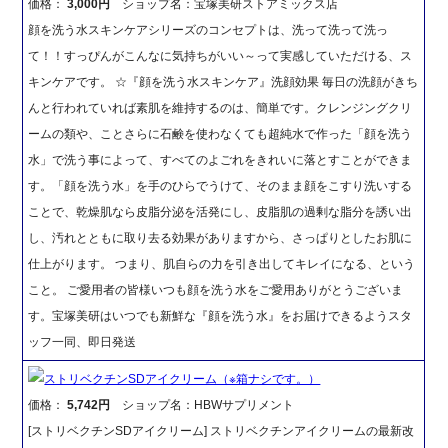
価格：
3,000円
ショップ名：宝塚美研ストアミックス店
顔を洗う水スキンケアシリーズのコンセプトは、洗って洗って洗っ
て！！すっぴんがこんなに気持ちがいい～って実感していただける、ス
キンケアです。 ☆『顔を洗う水スキンケア』洗顔効果 毎日の洗顔がきち
んと行われていれば素肌を維持するのは、簡単です。クレンジングクリ
ームの類や、ことさらに石鹸を使わなくても超純水で作った「顔を洗う
水」で洗う事によって、すべてのよごれをきれいに落とすことができま
す。「顔を洗う水」を手のひらでうけて、そのまま顔をこすり洗いする
ことで、乾燥肌なら皮脂分泌を活発にし、皮脂肌の過剰な脂分を誘い出
し、汚れとともに取り去る効果がありますから、さっぱりとしたお肌に
仕上がります。 つまり、肌自らの力を引き出してキレイになる、という
こと。 ご愛用者の皆様いつも顔を洗う水をご愛用ありがとうございま
す。宝塚美研はいつでも新鮮な『顔を洗う水』をお届けできるようスタ
ッフ一同、即日発送
ストリベクチンSDアイクリーム（※箱ナシです。）
価格：
5,742円
ショップ名：HBWサプリメント
[ストリベクチンSDアイクリーム] ストリベクチンアイクリームの最新改