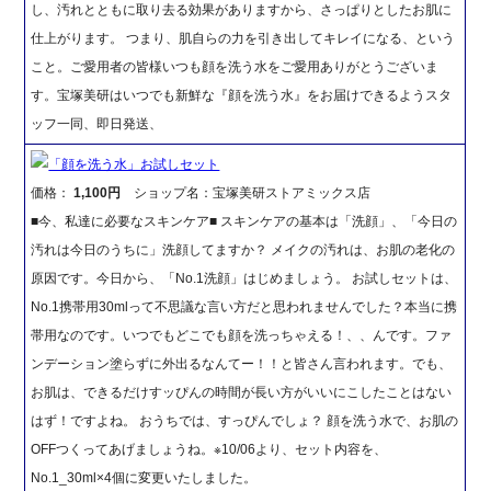
し、汚れとともに取り去る効果がありますから、さっぱりとしたお肌に
仕上がります。 つまり、肌自らの力を引き出してキレイになる、という
こと。ご愛用者の皆様いつも顔を洗う水をご愛用ありがとうございま
す。宝塚美研はいつでも新鮮な『顔を洗う水』をお届けできるようスタ
ッフ一同、即日発送、
「顔を洗う水」お試しセット
価格：
1,100円
ショップ名：宝塚美研ストアミックス店
■今、私達に必要なスキンケア■ スキンケアの基本は「洗顔」、「今日の
汚れは今日のうちに」洗顔してますか？ メイクの汚れは、お肌の老化の
原因です。今日から、「No.1洗顔」はじめましょう。 お試しセットは、
No.1携帯用30mlって不思議な言い方だと思われませんでした？本当に携
帯用なのです。いつでもどこでも顔を洗っちゃえる！、、んです。ファ
ンデーション塗らずに外出るなんてー！！と皆さん言われます。でも、
お肌は、できるだけすッぴんの時間が長い方がいいにこしたことはない
はず！ですよね。 おうちでは、すっぴんでしょ？ 顔を洗う水で、お肌の
OFFつくってあげましょうね。※10/06より、セット内容を、
No.1_30ml×4個に変更いたしました。