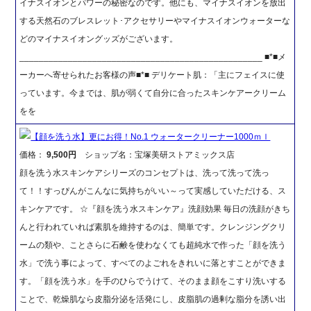
イナスイオンとパワーの秘密なのです。他にも、マイナスイオンを放出
する天然石のブレスレット･アクセサリーやマイナスイオンウォーターな
どのマイナスイオングッズがございます。
__________________________________________________ ■*■メ
ーカーへ寄せられたお客様の声■*■ デリケート肌：「主にフェイスに使
っています。今までは、肌が弱くて自分に合ったスキンケアークリーム
をを
【顔を洗う水】更にお得！No.1 ウォータークリーナー1000ｍｌ
価格：
9,500円
ショップ名：宝塚美研ストアミックス店
顔を洗う水スキンケアシリーズのコンセプトは、洗って洗って洗っ
て！！すっぴんがこんなに気持ちがいい～って実感していただける、ス
キンケアです。 ☆『顔を洗う水スキンケア』洗顔効果 毎日の洗顔がきち
んと行われていれば素肌を維持するのは、簡単です。クレンジングクリ
ームの類や、ことさらに石鹸を使わなくても超純水で作った「顔を洗う
水」で洗う事によって、すべてのよごれをきれいに落とすことができま
す。「顔を洗う水」を手のひらでうけて、そのまま顔をこすり洗いする
ことで、乾燥肌なら皮脂分泌を活発にし、皮脂肌の過剰な脂分を誘い出