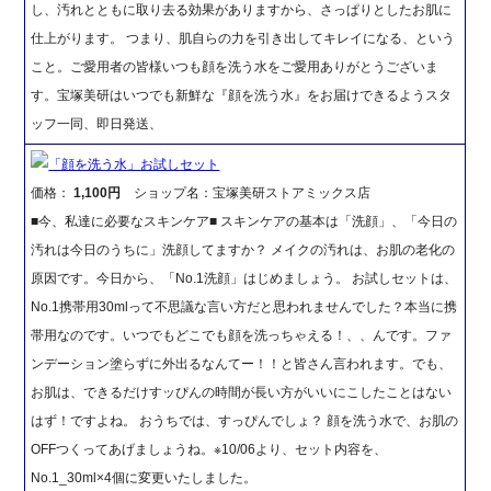
し、汚れとともに取り去る効果がありますから、さっぱりとしたお肌に
仕上がります。 つまり、肌自らの力を引き出してキレイになる、という
こと。ご愛用者の皆様いつも顔を洗う水をご愛用ありがとうございま
す。宝塚美研はいつでも新鮮な『顔を洗う水』をお届けできるようスタ
ッフ一同、即日発送、
「顔を洗う水」お試しセット
価格：
1,100円
ショップ名：宝塚美研ストアミックス店
■今、私達に必要なスキンケア■ スキンケアの基本は「洗顔」、「今日の
汚れは今日のうちに」洗顔してますか？ メイクの汚れは、お肌の老化の
原因です。今日から、「No.1洗顔」はじめましょう。 お試しセットは、
No.1携帯用30mlって不思議な言い方だと思われませんでした？本当に携
帯用なのです。いつでもどこでも顔を洗っちゃえる！、、んです。ファ
ンデーション塗らずに外出るなんてー！！と皆さん言われます。でも、
お肌は、できるだけすッぴんの時間が長い方がいいにこしたことはない
はず！ですよね。 おうちでは、すっぴんでしょ？ 顔を洗う水で、お肌の
OFFつくってあげましょうね。※10/06より、セット内容を、
No.1_30ml×4個に変更いたしました。