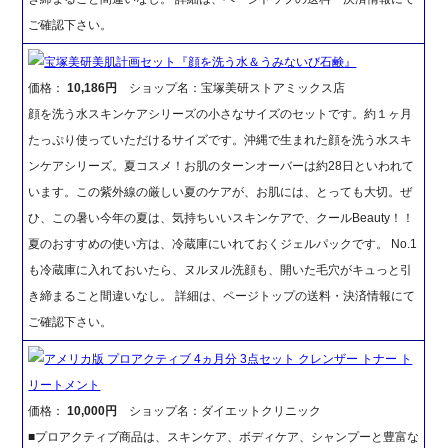
ご確認下さい。
宝塚美研美肌計画セット『顔を洗う水＆うみないび石鹸』
価格：
10,186円
ショップ名：宝塚美研ストアミックス店
顔を洗う水スキンケアシリーズの小さなサイズのセットです。約１ヶ月
たっぷり使っていただけるサイズです。沖縄で生まれた顔を洗う水スキ
ンケアシリーズ。夏コスメ！お肌のターンオーバーは約28日といわれて
います。この紫外線の厳しい夏のケアが、お肌には、とっても大切。ぜ
ひ、この暑い今年の夏は、気持ちいいスキンケアで、クールBeauty！！
夏のおすすめの使い方は、冷蔵庫にいれておくジェルパックです。 No.1
も冷蔵庫に入れておいたら、ヌルヌル洗顔も、開いた毛穴がキュっと引
き締まること間違いなし。 詳細は、ページトップの送料・決済情報にて
ご確認下さい。
アメリカ版 プロアクティブ 4ヵ月分 3点セット クレンザー トナー ト
リートメント
価格：
10,000円
ショップ名：ダイエットクリニック
■プロアクティブ商品は、スキンケア、ボディケア、シャンプーと豊富な