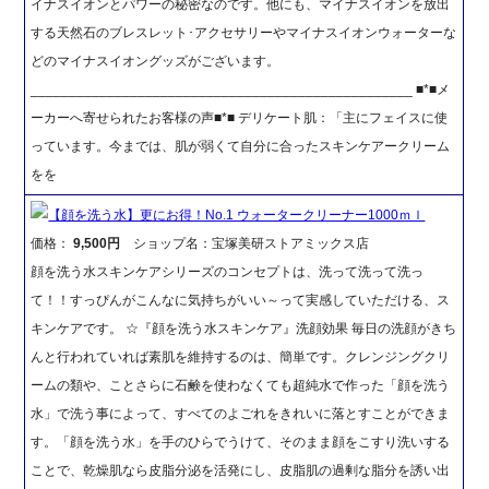
イナスイオンとパワーの秘密なのです。他にも、マイナスイオンを放出
する天然石のブレスレット･アクセサリーやマイナスイオンウォーターな
どのマイナスイオングッズがございます。
__________________________________________________ ■*■メ
ーカーへ寄せられたお客様の声■*■ デリケート肌：「主にフェイスに使
っています。今までは、肌が弱くて自分に合ったスキンケアークリーム
をを
【顔を洗う水】更にお得！No.1 ウォータークリーナー1000ｍｌ
価格：
9,500円
ショップ名：宝塚美研ストアミックス店
顔を洗う水スキンケアシリーズのコンセプトは、洗って洗って洗っ
て！！すっぴんがこんなに気持ちがいい～って実感していただける、ス
キンケアです。 ☆『顔を洗う水スキンケア』洗顔効果 毎日の洗顔がきち
んと行われていれば素肌を維持するのは、簡単です。クレンジングクリ
ームの類や、ことさらに石鹸を使わなくても超純水で作った「顔を洗う
水」で洗う事によって、すべてのよごれをきれいに落とすことができま
す。「顔を洗う水」を手のひらでうけて、そのまま顔をこすり洗いする
ことで、乾燥肌なら皮脂分泌を活発にし、皮脂肌の過剰な脂分を誘い出