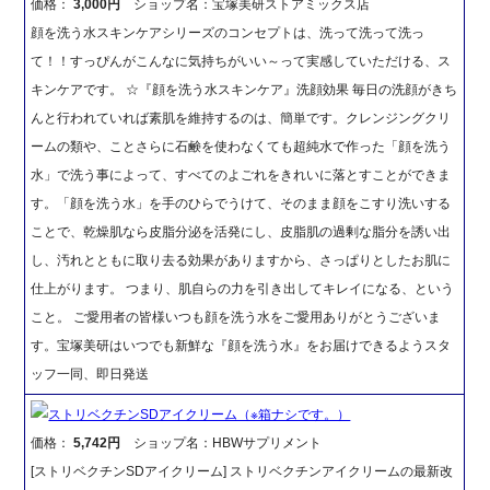
価格：
3,000円
ショップ名：宝塚美研ストアミックス店
顔を洗う水スキンケアシリーズのコンセプトは、洗って洗って洗っ
て！！すっぴんがこんなに気持ちがいい～って実感していただける、ス
キンケアです。 ☆『顔を洗う水スキンケア』洗顔効果 毎日の洗顔がきち
んと行われていれば素肌を維持するのは、簡単です。クレンジングクリ
ームの類や、ことさらに石鹸を使わなくても超純水で作った「顔を洗う
水」で洗う事によって、すべてのよごれをきれいに落とすことができま
す。「顔を洗う水」を手のひらでうけて、そのまま顔をこすり洗いする
ことで、乾燥肌なら皮脂分泌を活発にし、皮脂肌の過剰な脂分を誘い出
し、汚れとともに取り去る効果がありますから、さっぱりとしたお肌に
仕上がります。 つまり、肌自らの力を引き出してキレイになる、という
こと。 ご愛用者の皆様いつも顔を洗う水をご愛用ありがとうございま
す。宝塚美研はいつでも新鮮な『顔を洗う水』をお届けできるようスタ
ッフ一同、即日発送
ストリベクチンSDアイクリーム（※箱ナシです。）
価格：
5,742円
ショップ名：HBWサプリメント
[ストリベクチンSDアイクリーム] ストリベクチンアイクリームの最新改