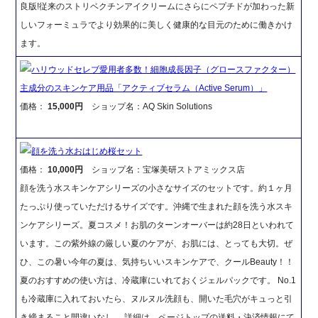
良版!従来のストリベクチンアイクリームにさらにペプチドが加わった新
しいフォーミュラでより効果的に美しく健康的な目元のために働きかけ
ます。
ハリウッドセレブ愛用者多数！細胞成長因子（グロースファクター）
主成分のスキンケア用品「アクティブセラム（Active Serum）」
価格：
15,000円
ショップ名：AQ Skin Solutions
顔を洗う水おはじめ桜セット
価格：
10,000円
ショップ名：宝塚美研ストアミックス店
顔を洗う水スキンケアシリーズの小さなサイズのセットです。約１ヶ月
たっぷり使っていただけるサイズです。沖縄で生まれた顔を洗う水スキ
ンケアシリーズ。夏コスメ！お肌のターンオーバーは約28日といわれて
います。この紫外線の厳しい夏のケアが、お肌には、とっても大切。ぜ
ひ、この暑い今年の夏は、気持ちいいスキンケアで、クールBeauty！！
夏のおすすめの使い方は、冷蔵庫にいれておくジェルパックです。 No.1
も冷蔵庫に入れておいたら、ヌルヌル洗顔も、開いた毛穴がキュっと引
き締まること間違いなし。 詳細は、ページトップの送料・決済情報にて