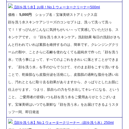
【顔を洗う水】お得！No.1 ウォータークリーナー500ml
価格：
5,000円
ショップ名：宝塚美研ストアミックス店
顔を洗う水スキンケアシリーズのコンセプトは、洗って洗って洗っ
て！！すっぴんがこんなに気持ちがいい～って実感していただける、ス
キンケアです。 ☆『顔を洗う水スキンケア』洗顔効果 毎日の洗顔がきち
んと行われていれば素肌を維持するのは、簡単です。クレンジングクリ
ームの類や、ことさらに石鹸を使わなくても超純水で作った「顔を洗う
水」で洗う事によって、すべてのよごれをきれいに落とすことができま
す。「顔を洗う水」を手のひらでうけて、そのまま顔をこすり洗いする
ことで、乾燥肌なら皮脂分泌を活発にし、皮脂肌の過剰な脂分を誘い出
し、汚れとともに取り去る効果がありますから、さっぱりとしたお肌に
仕上がります。 つまり、肌自らの力を引き出してキレイになる、という
こと。 ご愛用者の皆様いつも顔を洗う水をご愛用ありがとうございま
す。宝塚美研はいつでも新鮮な『顔を洗う水』をお届けできるようスタ
ッフ一同、即日発送
【顔を洗う水】No.1 ウォータークリーナー（顔を洗う水）250ml